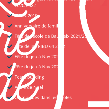
2020/2022
UPPN 2019
Anniversaire de famille
Fête de l’école de Baudreix 2021/2024
Fête de la TRIBU 64 2022
Fête du jeu à Nay 2024
Fête du jeu à Nay 2024
Team building
Arbre de Noël​
Olympiades dans les écoles