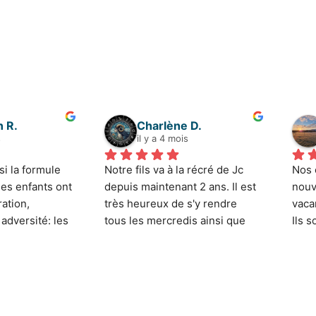
n R.
Charlène D.
s
il y a 4 mois
i la formule 
Notre fils va à la récré de Jc 
Nos 
les enfants ont 
depuis maintenant 2 ans. Il est 
nouv
ation, 
très heureux de s'y rendre 
vaca
dversité: les 
tous les mercredis ainsi que 
Ils s
s joué chacun 
les vacances scolaires. Les 
chos
me c'est le 
activités sportives sont 
pris
des salles de 
variées et super bien 
des 
nsemble et 
encadrées (il y a pour certains 
ce so
ité les uns 
sport comme le judo, la danse, 
comm