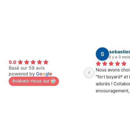
sebastie
il y a 3 moi
5.0
Basé sur 59 avis
Nous avons chois
powered by
G
o
o
g
l
e
"fort boyard* et 
évaluez-nous sur
adorés ! Collabor
encouragement, a
enfants n'ont pa
de leur côté com
cas parfois dans 
jeux mais tous e
ont vraiment prof