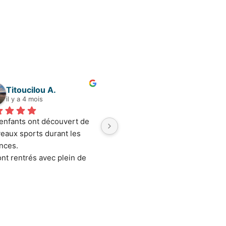
Titoucilou A.
Claudia Z.
il y a 4 mois
il y a 4 mois
enfants ont découvert de 
Mon petit est toujours ravi de 
eaux sports durant les 
participer aussi stages 
nces.
multisports de "La récré de 
ont rentrés avec plein de 
JC". C'est top!
es à nous raconter et ont 
 confiance en eux au sein 
activités proposées, que 
it sur le plan sportif 
e sur le plan manuel.